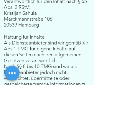
Verantwortlich für den Inhalt nach § 55
Abs. 2 RStV:
Kristijan Sahula
Marckmannstraße 106
20539 Hamburg
Haftung für Inhalte
Als Diensteanbieter sind wir gemäß § 7
Abs.1 TMG für eigene Inhalte auf
diesen Seiten nach den allgemeinen
Gesetzen verantwortlich.
Nach §§ 8 bis 10 TMG sind wir als
Diensteanbieter jedoch nicht
verpflichtet, übermittelte oder
gespeicherte fremde Informationen zu
überwachen.
Haftung für Links
Unsere Website enthält Links zu
externen Websites Dritter, auf deren
Inhalte wir keinen Einfluss haben.
Deshalb können wir für diese fremden
Inhalte auch keine Gewähr