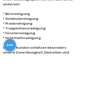
anderem:
* Büroreinigung
* Gebäudereinigung
* Praxisreinigung
* Treppenhausreinigung
* Fensterreinigung
* Unterhaltsreinigung
Unsere Kunden schätzen besonders
unsere Zuverlässigkeit, Diskretion und
Termintreue sowie die gleichbleibend
hohe Qualität unserer Arbeit.
SAHULA Gebäudereinigung Hamburg –
Ihr zuverlässiger Partner für
professionelle Reinigung.
Kostenlose Angebot anforden
SAHULA Gebäudereinigung